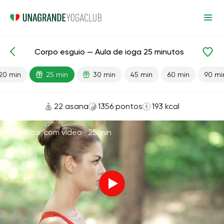
Corpo esguio — Aula de ioga 25 minutos
Aulas prontas
Perda de peso
20 min
25 min
30 min
45 min
60 min
90 mi
22 asana
1356 pontos
193 kcal
Praticar com vídeo ·
25 min