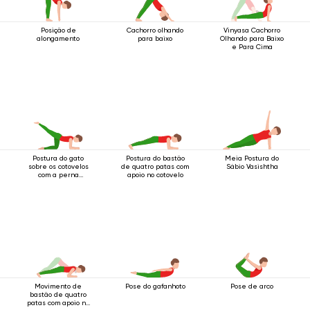
Posição de
Cachorro olhando
Vinyasa Cachorro
alongamento
para baixo
Olhando para Baixo
e Para Cima
Postura do gato
Postura do bastão
Meia Postura do
sobre os cotovelos
de quatro patas com
Sábio Vasishtha
com a perna
apoio no cotovelo
levantada para trás
Movimento de
Pose do gafanhoto
Pose de arco
bastão de quatro
patas com apoio no