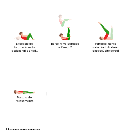
cotovelo
Exercício de
Barco Kriya Sentado
Fortalecimento
fortalecimento
– Canto 2
abdominal dinâmico
abdominal deitado
em decúbito dorsal
de costas
Postura de
relaxamento
Recompensa