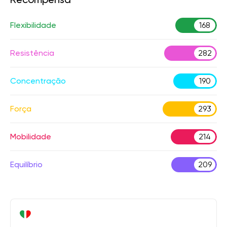
Flexibilidade
168
Resistência
282
Concentração
190
Força
293
Mobilidade
214
Equilíbrio
209