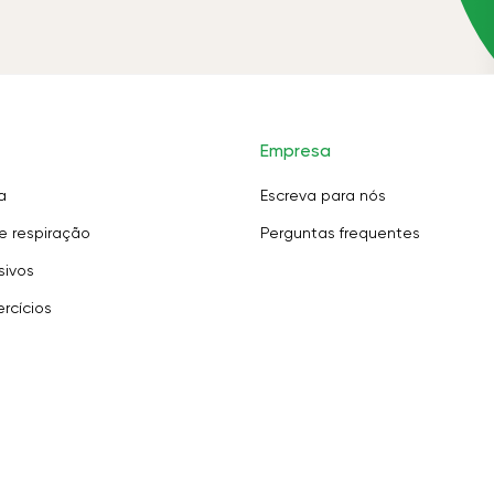
Empresa
a
Escreva para nós
e respiração
Perguntas frequentes
sivos
rcícios