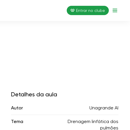
Entrar no clube
Detalhes da aula
Autor
Unagrande AI
Tema
Drenagem linfática dos
pulmões