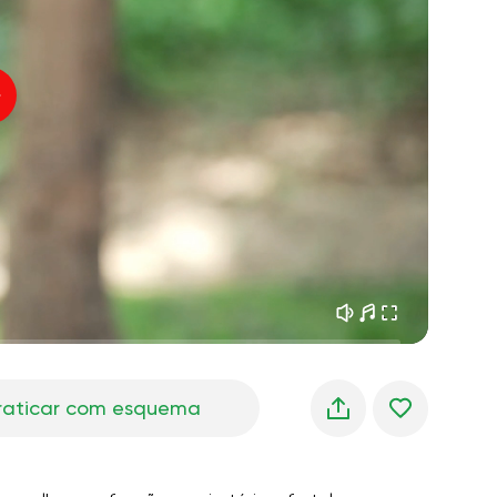
sonhos matinais
01:34
oz do instrutor
frescor da floresta
05:00
úsica
chuva de verão
02:00
silêncio da montanha
02:00
brisa do mar
02:00
a voz do vento
02:00
floresta da primavera
02:00
raticar com esquema