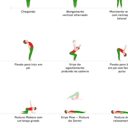
Chegando
Alongamento
Movimento e
vertical alternado
com inclina
lateral
Flexão para trás em
Kriya de
Flexão para 
pé
agachamento
em pé com fec
profundo na cadeira
pulso
Postura Makara com
Postura d
Kriya Plow – Postura
um braço girado
relaxamen
de Dormir