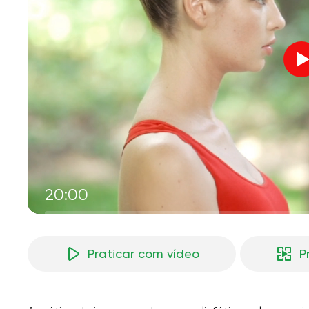
V
M
20:00
Praticar com vídeo
P