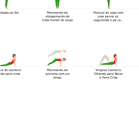
dação ao Sol
Movimento de
Postura do sapo com
alongamento da
uma perna só,
linha frontal do corpo
segurando o pé com
as duas mãos.
ra do cachorro
Movimento de
Vinyasa Cachorro
ndo para cima
prancha com um
Olhando para Baixo
braço
e Para Cima