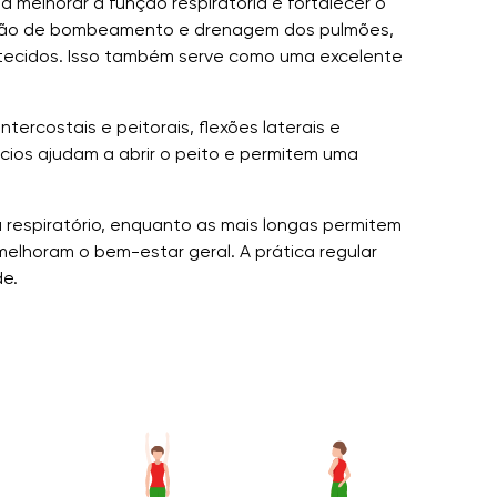
a melhorar a função respiratória e fortalecer o
função de bombeamento e drenagem dos pulmões,
s tecidos. Isso também serve como uma excelente
ercostais e peitorais, flexões laterais e
cios ajudam a abrir o peito e permitem uma
 respiratório, enquanto as mais longas permitem
elhoram o bem-estar geral. A prática regular
de.