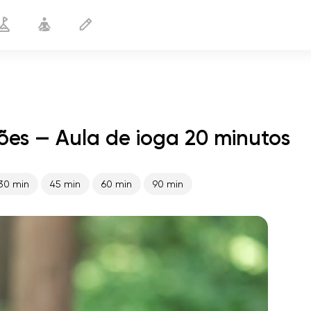
ões — Aula de ioga 20 minutos
Drenagem linfática dos pulmões
20 min
30 min
45 min
60 min
90 min
o voo da alma
01:44
paz interior
01:27