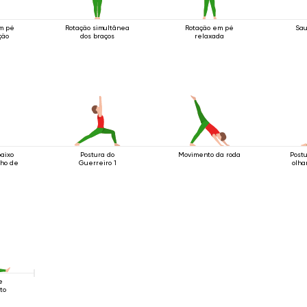
m pé
Rotação simultânea
Rotação em pé
Sau
ção
dos braços
relaxada
baixo
Postura do
Movimento da roda
Postu
ho de
Guerreiro 1
olha
e
to