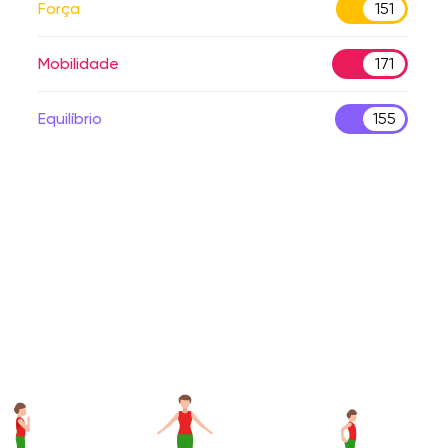
Força
151
Mobilidade
171
Equilíbrio
155