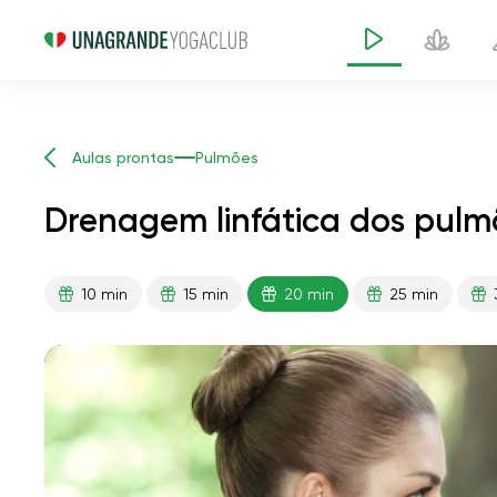
Aulas prontas
Pulmões
Drenagem linfática dos pulm
10 min
15 min
20 min
25 min