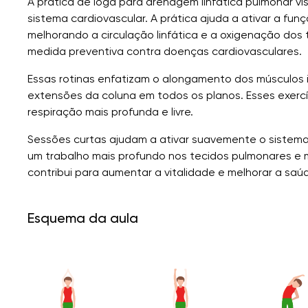
A prática de ioga para drenagem linfática pulmonar vis
sistema cardiovascular. A prática ajuda a ativar a 
melhorando a circulação linfática e a oxigenação do
medida preventiva contra doenças cardiovasculares.
Essas rotinas enfatizam o alongamento dos músculos int
extensões da coluna em todos os planos. Esses exercí
respiração mais profunda e livre.
Sessões curtas ajudam a ativar suavemente o sistema
um trabalho mais profundo nos tecidos pulmonares e m
contribui para aumentar a vitalidade e melhorar a saú
Esquema da aula