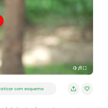
sonhos matinais
01:34
oz do instrutor
frescor da floresta
05:00
úsica
chuva de verão
02:00
silêncio da montanha
02:00
brisa do mar
02:00
a voz do vento
02:00
floresta da primavera
02:00
raticar com esquema