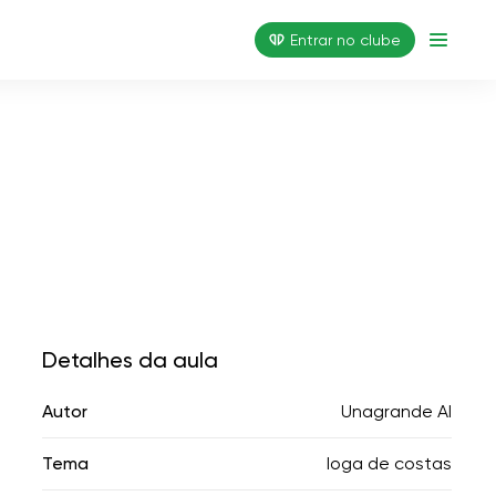
Entrar no clube
Detalhes da aula
Autor
Unagrande AI
Tema
Ioga de costas