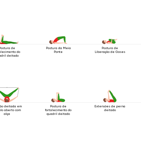
Postura de
Postura da Meia
Postura de
alecimento do
Ponte
Liberação de Gases
dril deitado
ção deitada em
Postura de
Extensões de perna
lo aberto com
fortalecimento do
deitado
alça
quadril deitado