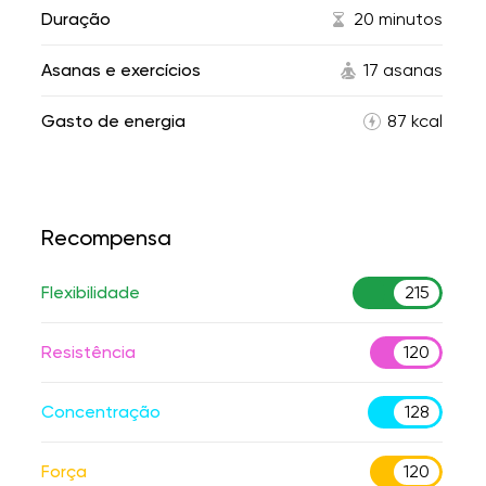
Duração
20 minutos
Asanas e exercícios
17 asanas
Gasto de energia
87 kcal
Recompensa
Flexibilidade
215
Resistência
120
Concentração
128
Força
120