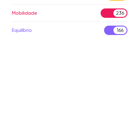
Mobilidade
236
Equilíbrio
166