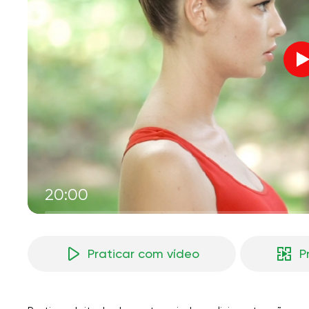
V
M
20:00
Praticar com vídeo
P