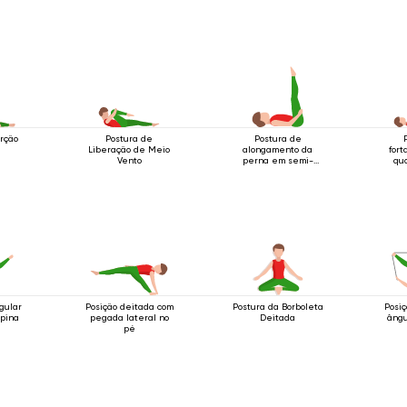
orção
Postura de
Postura de
Liberação de Meio
alongamento da
fort
Vento
perna em semi-
qua
decúbito
gular
Posição deitada com
Postura da Borboleta
Posi
upina
pegada lateral no
Deitada
ângu
pé