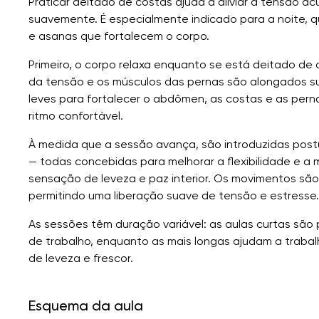
Praticar deitado de costas ajuda a aliviar a tensão a
suavemente. É especialmente indicado para a noite, 
e asanas que fortalecem o corpo.
Primeiro, o corpo relaxa enquanto se está deitado de 
da tensão e os músculos das pernas são alongados su
leves para fortalecer o abdômen, as costas e as pern
ritmo confortável.
À medida que a sessão avança, são introduzidas post
— todas concebidas para melhorar a flexibilidade e a
sensação de leveza e paz interior. Os movimentos são
permitindo uma liberação suave de tensão e estresse.
As sessões têm duração variável: as aulas curtas são
de trabalho, enquanto as mais longas ajudam a traba
de leveza e frescor.
Esquema da aula