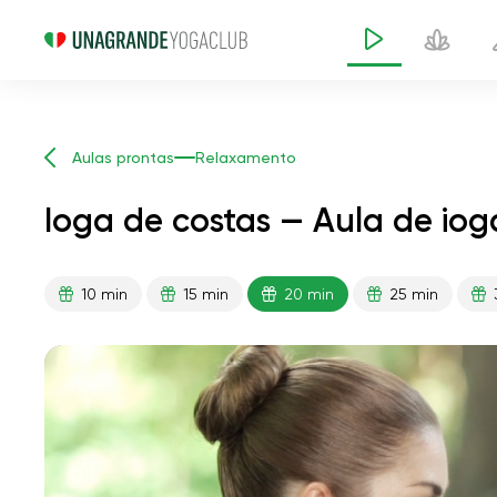
Aulas prontas
Relaxamento
Ioga de costas — Aula de iog
10 min
15 min
20 min
25 min