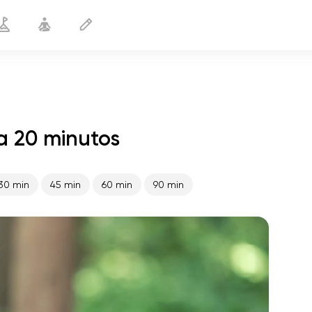
a 20 minutos
Ioga de costas
20 min
30 min
45 min
60 min
90 min
o voo da alma
01:44
paz interior
01:27