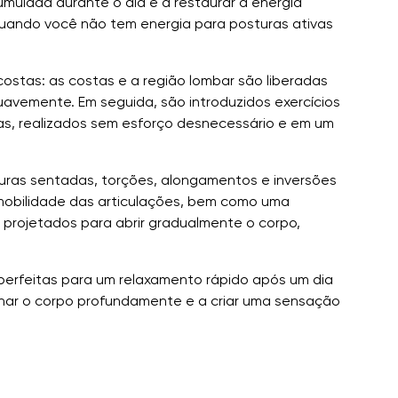
cumulada durante o dia e a restaurar a energia
quando você não tem energia para posturas ativas
costas: as costas e a região lombar são liberadas
avemente. Em seguida, são introduzidos exercícios
as, realizados sem esforço desnecessário e em um
uras sentadas, torções, alongamentos e inversões
 mobilidade das articulações, bem como uma
 projetados para abrir gradualmente o corpo,
 perfeitas para um relaxamento rápido após um dia
lhar o corpo profundamente e a criar uma sensação