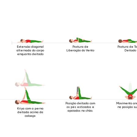
Extensão diagonal
Postura de
Postura de T
alternada do corpo
Liberação do Vento
Deitado
enquanto deitado
Posição deitada com
Movimento an
os pés esticados e
na posição s
Kriya com a perna
apoiados no chão.
deitada acima da
cabeça