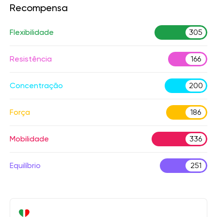
Recompensa
Flexibilidade
305
Resistência
166
Concentração
200
Força
186
Mobilidade
336
Equilíbrio
251