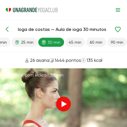
Ioga de costas — Aula de ioga 30 minutos
Aulas prontas
Relaxamento
 min
25 min
30 min
45 min
60 min
90 min
26 asana
1444 pontos
135 kcal
Praticar com vídeo ·
30 min