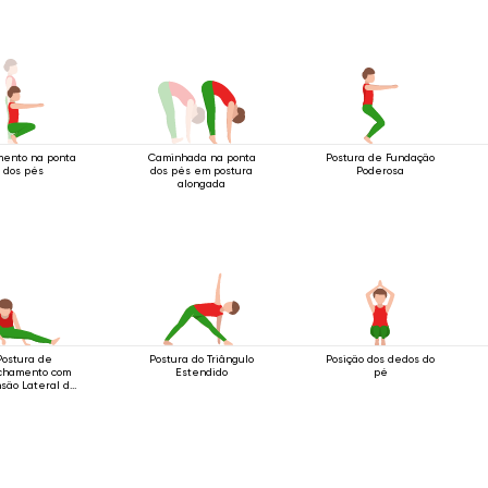
mento na ponta
Caminhada na ponta
Postura de Fundação
dos pés
dos pés em postura
Poderosa
alongada
Postura de
Postura do Triângulo
Posição dos dedos do
chamento com
Estendido
pé
são Lateral da
Perna