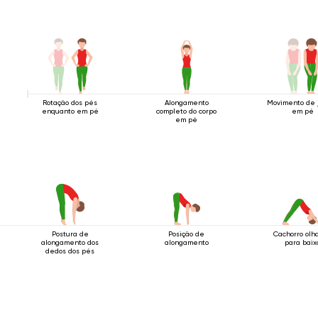
Rotação dos pés
Alongamento
Movimento de 
enquanto em pé
completo do corpo
em pé
em pé
Postura de
Posição de
Cachorro olh
alongamento dos
alongamento
para baix
dedos dos pés