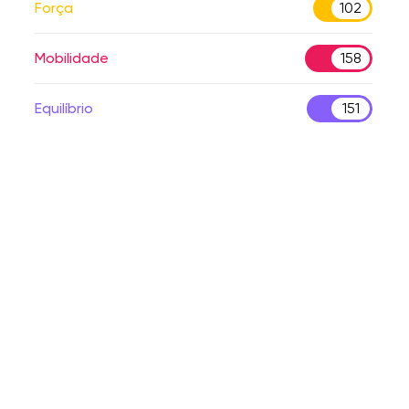
Força
102
Mobilidade
158
Equilíbrio
151