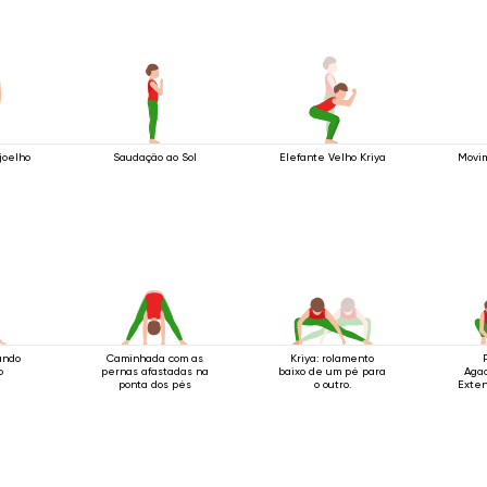
joelho
Saudação ao Sol
Elefante Velho Kriya
Movi
ando
Caminhada com as
Kriya: rolamento
o
pernas afastadas na
baixo de um pé para
Aga
ponta dos pés
o outro.
Exten