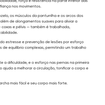
bilidade, força e resistência na parte inferior das
nfiança nos movimentos.
ozelo, os músculos da panturrilha e os arcos dos
e, além de alongamentos suaves para aliviar a
— coxas e pélvis — também é trabalhada,
abilidade.
io do estresse e prevenção de lesões por esforço
s de equilíbrio complexas, permitindo um trabalho
 a dificuldade, e o esforço nas pernas na primeira
 ajuda a melhorar a circulação, tonificar o corpo e
rcha mais fácil e seu corpo mais forte.