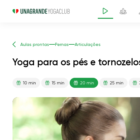
Aulas prontas
Pernas
Articulações
Yoga para os pés e tornozelo
10 min
15 min
20 min
25 min