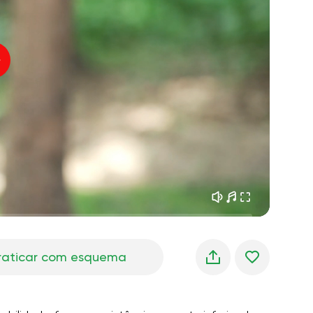
sonhos matinais
01:34
oz do instrutor
frescor da floresta
05:00
úsica
chuva de verão
02:00
silêncio da montanha
02:00
brisa do mar
02:00
a voz do vento
02:00
floresta da primavera
02:00
raticar com esquema