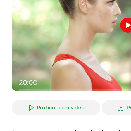
V
M
20:00
Praticar com vídeo
P