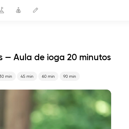
s — Aula de ioga 20 minutos
Yoga para os pés e tornozelos
20 min
30 min
45 min
60 min
90 min
o voo da alma
01:44
paz interior
01:27