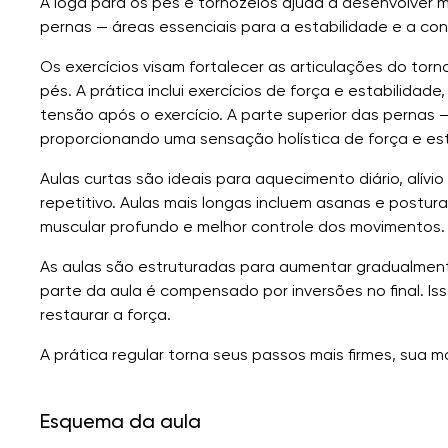
A ioga para os pés e tornozelos ajuda a desenvolver mo
pernas — áreas essenciais para a estabilidade e a co
Os exercícios visam fortalecer as articulações do torn
pés. A prática inclui exercícios de força e estabilidad
tensão após o exercício. A parte superior das pernas 
proporcionando uma sensação holística de força e est
Aulas curtas são ideais para aquecimento diário, alív
repetitivo. Aulas mais longas incluem asanas e postura
muscular profundo e melhor controle dos movimentos.
As aulas são estruturadas para aumentar gradualmente
parte da aula é compensado por inversões no final. Isso
restaurar a força.
A prática regular torna seus passos mais firmes, sua ma
Esquema da aula