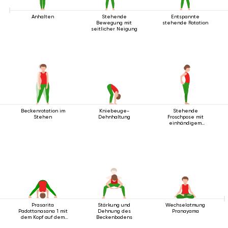
Anhalten
Stehende
Entspannte
Bewegung mit
stehende Rotation
seitlicher Neigung
Beckenrotation im
Kniebeuge-
Stehende
Stehen
Dehnhaltung
Froschpose mit
einhändigem
Fußgriff
Prasarita
Stärkung und
Wechselatmung
Padottanasana 1 mit
Dehnung des
Pranayama
dem Kopf auf dem
Beckenbodens
Boden