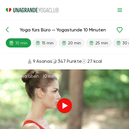
Yoga fürs Büro — Yogastunde 10 Minuten
Fertige Lektionen
Entspannung
10 min
15 min
20 min
25 min
30 
9 Asanas
347 Punkte
27 kcal
Mit Video üben ·
10 min