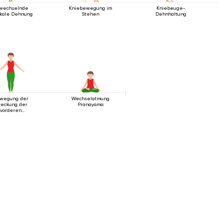
wechselnde
Kniebewegung im
Kniebeuge-
ikale Dehnung
Stehen
Dehnhaltung
wegung der
Wechselatmung
reckung der
Pranayama
vorderen
örperlinie