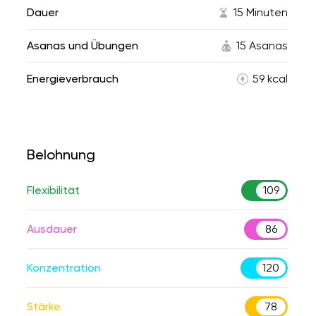
Dauer
15 Minuten
Asanas und Übungen
15 Asanas
Energieverbrauch
59 kcal
Belohnung
Flexibilität
109
Ausdauer
86
Konzentration
120
Stärke
78