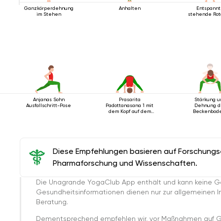
Ganzkörperdehnung
Anhalten
Entspann
im Stehen
stehende Rot
Anjanas Sohn
Prasarita
Stärkung u
Ausfallschritt-Pose
Padottanasana 1 mit
Dehnung d
dem Kopf auf dem
Beckenbod
Boden
Diese Empfehlungen basieren auf Forschungser
Pharmaforschung und Wissenschaften.
Die Unagrande YogaClub App enthält und kann keine G
Gesundheitsinformationen dienen nur zur allgemeinen Inf
Beratung.
Dementsprechend empfehlen wir, vor Maßnahmen auf G