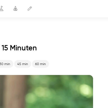
 15 Minuten
Yoga fürs Büro
15 min
30 min
45 min
60 min
flucht der seele
01:44
innerer frieden
01:27