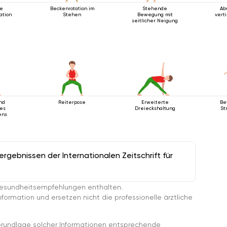
te
Beckenrotation im
Stehende
Ab
ation
Stehen
Bewegung mit
vert
seitlicher Neigung
nd
Reiterpose
Erweiterte
Be
es
Dreieckshaltung
St
ens
K
gebnissen der Internationalen Zeitschrift für
esundheitsempfehlungen enthalten.
ormation und ersetzen nicht die professionelle ärztliche
rundlage solcher Informationen entsprechende