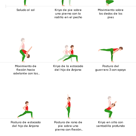
Saludo al sol
Kriya de pie sobre
Movimiento sobre
una pierna con la
los dedos de los
rodilla en el pecho
pies
Movimiento de
Kriya de la estocada
Postura del
flexión hacia
del hijo de Anjana
guerrero 3 con apoyo
adelante con las
manos bloqueadas
Postura de estocada
Postura de rana de
Kriya en silla con
del hijo de Anjana
pie sobre una
sentadilla profunda
pierna con flexión
hacia atrás