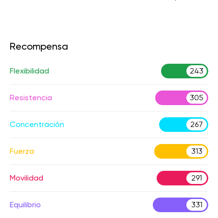
Recompensa
Flexibilidad
243
Resistencia
305
Concentración
267
Fuerza
313
Movilidad
291
Equilibrio
331