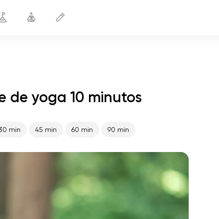
se de yoga 10 minutos
Articulaciones móviles
10 min
30 min
45 min
60 min
90 min
vuelo del alma
01:44
paz interior
01:27