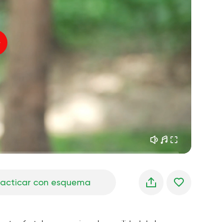
sueños matutinos
01:34
Voz del instructor
frescura del bosque
05:00
Música
lluvia de verano
02:00
silencio de montaña
02:00
brisa marina
02:00
la voz del viento
02:00
bosque de primavera
02:00
racticar con esquema