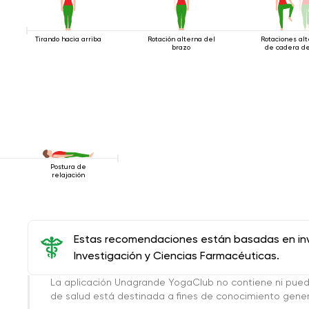
Tirando hacia arriba
Rotación alterna del
Rotaciones al
brazo
de cadera de
Postura de
relajación
Estas recomendaciones están basadas en inve
Investigación y Ciencias Farmacéuticas.
La aplicación Unagrande YogaClub no contiene ni pue
de salud está destinada a fines de conocimiento genera