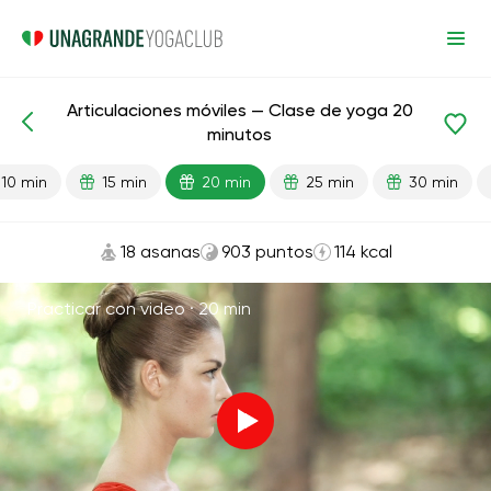
Articulaciones móviles — Clase de yoga 20
Lecciones preparadas
Articulaciones
minutos
10 min
15 min
20 min
25 min
30 min
18 asanas
903 puntos
114 kcal
Practicar con video ·
20 min