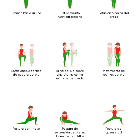
Tirando hacia arriba
Estiramiento
Rotación alterna del
vertical alterno
brazo
Rotaciones alternas
Kriya de pie sobre
Movimiento de
de cadera de pie
una pierna con la
rodillas de pie
rodilla en el pecho
Postura del jinete
Postura de
Postura del
extensión de pierna
guerrero 2
lateral en cuclillas