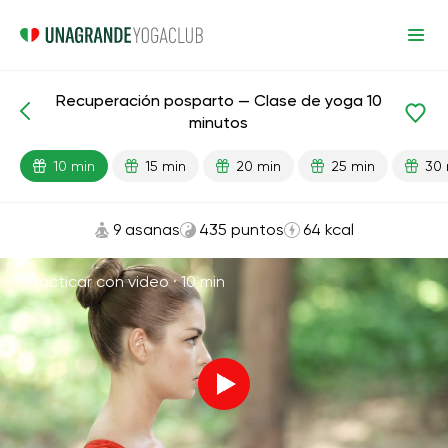
Recuperación posparto — Clase de yoga 10
Lecciones preparadas
Embarazo
Después del parto
minutos
10 min
15 min
20 min
25 min
30 
9 asanas
435 puntos
64 kcal
Practicar con video ·
10 min