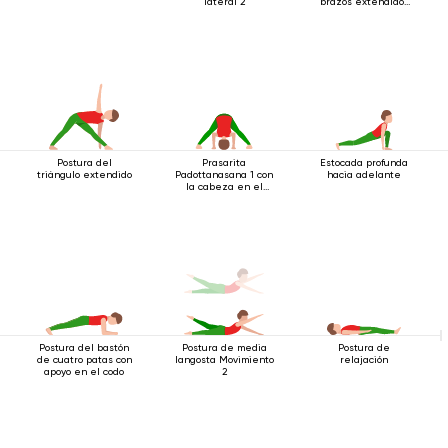
lateral 2
brazos extendidos
hacia arriba
Postura del
Prasarita
Estocada profunda
triángulo extendido
Padottanasana 1 con
hacia adelante
la cabeza en el
suelo
Postura del bastón
Postura de media
Postura de
de cuatro patas con
langosta Movimiento
relajación
apoyo en el codo
2