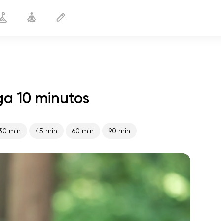
ga 10 minutos
Riñones sanos
10 min
30 min
45 min
60 min
90 min
vuelo del alma
01:44
paz interior
01:27