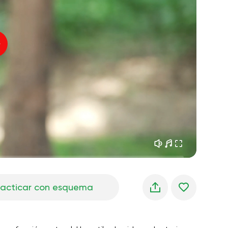
sueños matutinos
01:34
Voz del instructor
frescura del bosque
05:00
Música
lluvia de verano
02:00
silencio de montaña
02:00
brisa marina
02:00
la voz del viento
02:00
bosque de primavera
02:00
racticar con esquema