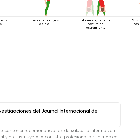
razos
Flexión hacia atrás
Movimiento en una
Movi
s
de pie
postura de
con
estiramiento
stigaciones del Journal Internacional de
de contener recomendaciones de salud. La información
l y no sustituye a la consulta profesional de un médico.