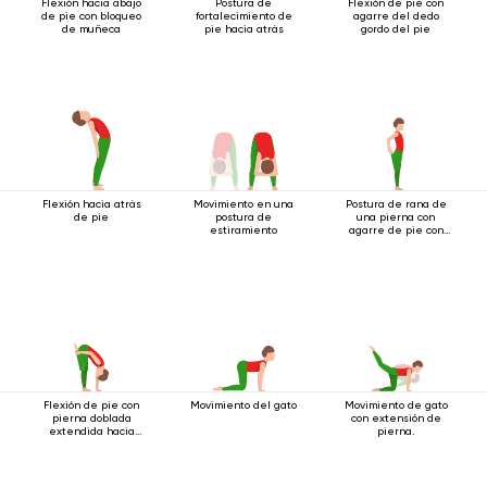
Flexión hacia abajo
Postura de
Flexión de pie con
de pie con bloqueo
fortalecimiento de
agarre del dedo
de muñeca
pie hacia atrás
gordo del pie
Flexión hacia atrás
Movimiento en una
Postura de rana de
de pie
postura de
una pierna con
estiramiento
agarre de pie con
ambas manos
Flexión de pie con
Movimiento del gato
Movimiento de gato
pierna doblada
con extensión de
extendida hacia
pierna.
arriba