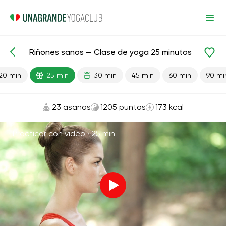
Riñones sanos — Clase de yoga 25 minutos
Lecciones preparadas
Riñones
20 min
25 min
30 min
45 min
60 min
90 mi
23 asanas
1205 puntos
173 kcal
Practicar con video ·
25 min