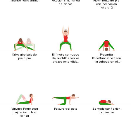
Tirando hacia arriba
Rotación simultánea
Movimiento de pie
de manos
con inclinación
lateral 2
Kriya giro bajo de
El jinete se mueve
Prasarita
pie a pie
de puntillas con los
Padottanasana 1 con
brazos extendidos
la cabeza en el
hacia arriba.
suelo
Vinyasa Perro boca
Postura del gato
Sentado con flexión
abajo - Perro boca
de piernas
arriba