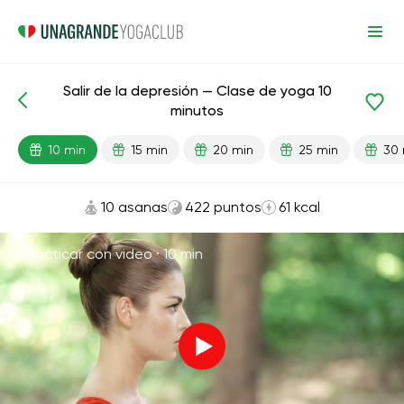
Salir de la depresión — Clase de yoga 10
Lecciones preparadas
Depresión
minutos
10 min
15 min
20 min
25 min
30 
10 asanas
422 puntos
61 kcal
Practicar con video ·
10 min