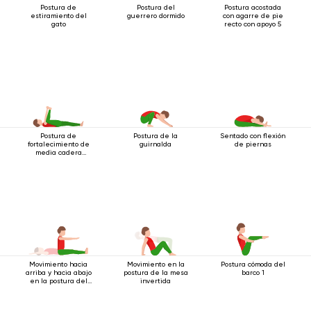
Postura de
Postura del
Postura acostada
estiramiento del
guerrero dormido
con agarre de pie
gato
recto con apoyo 5
Postura de
Postura de la
Sentado con flexión
fortalecimiento de
guirnalda
de piernas
media cadera
acostado
Movimiento hacia
Movimiento en la
Postura cómoda del
arriba y hacia abajo
postura de la mesa
barco 1
en la postura del
invertida
bastón