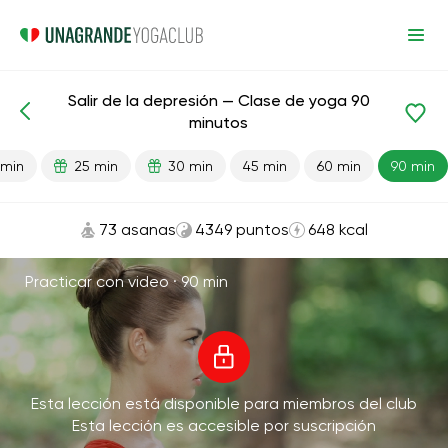
Salir de la depresión — Clase de yoga 90
Lecciones preparadas
Depresión
minutos
 min
25 min
30 min
45 min
60 min
90 min
73 asanas
4349 puntos
648 kcal
Practicar con video ·
90 min
Esta lección está disponible para miembros del club
Esta lección es accesible por suscripción