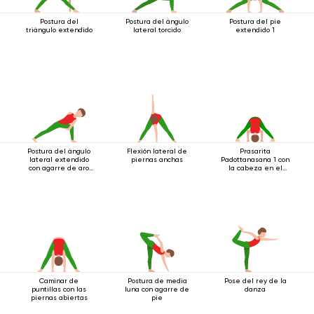
Postura del
Postura del ángulo
Postura del pie
triángulo extendido
lateral torcido
extendido 1
Postura del ángulo
Flexión lateral de
Prasarita
lateral extendido
piernas anchas
Padottanasana 1 con
con agarre de aro
la cabeza en el
debajo de la rodilla
suelo
Caminar de
Postura de media
Pose del rey de la
puntillas con las
luna con agarre de
danza
piernas abiertas
pie