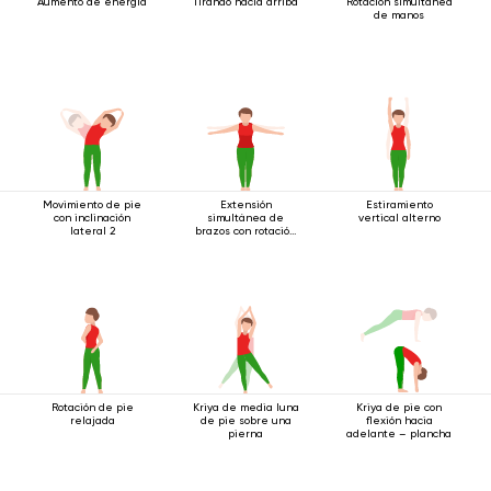
Aumento de energía
Tirando hacia arriba
Rotación simultánea
de manos
Movimiento de pie
Extensión
Estiramiento
con inclinación
simultánea de
vertical alterno
lateral 2
brazos con rotación
estando de pie.
Rotación de pie
Kriya de media luna
Kriya de pie con
relajada
de pie sobre una
flexión hacia
pierna
adelante – plancha