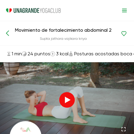
Movimiento de fortalecimiento abdominal 2
Asanas y ejercicios
Posturas acostadas boca arriba
Supta jathara vajikara kriya
1 min
24 puntos
3 kcal
Posturas acostadas boca 