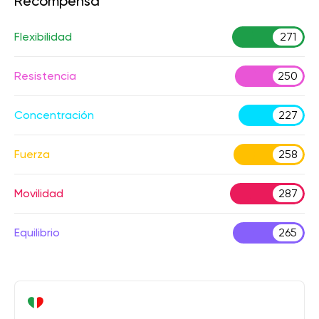
Recompensa
Flexibilidad
271
Resistencia
250
Concentración
227
Fuerza
258
Movilidad
287
Equilibrio
265