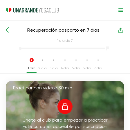
Recuperación posparto en 7 días
Cursos intensivos de yoga
Después del parto
1
día de 7
1 día
2 día
3 día
4 día
5 día
6 día
7 día
Practicar con video ·
30 min
Únete al club para empezar a practicar
Este curso es accesible por suscripción