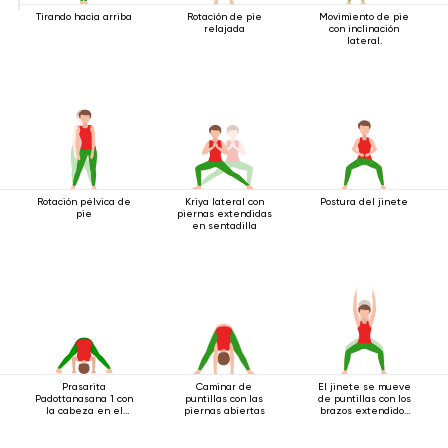
Tirando hacia arriba
Rotación de pie
Movimiento de pie
relajada
con inclinación
lateral.
Rotación pélvica de
Kriya lateral con
Postura del jinete
pie
piernas extendidas
en sentadilla
Prasarita
Caminar de
El jinete se mueve
Padottanasana 1 con
puntillas con las
de puntillas con los
la cabeza en el
piernas abiertas
brazos extendidos
suelo
hacia arriba.