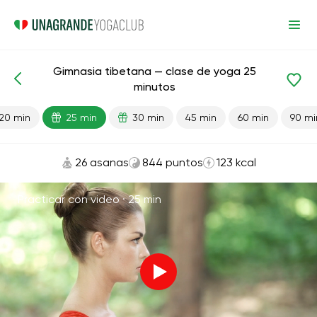
Gimnasia tibetana — clase de yoga 25
Lecciones preparadas
Energía
minutos
20 min
25 min
30 min
45 min
60 min
90 mi
26 asanas
844 puntos
123 kcal
Practicar con video ·
25 min