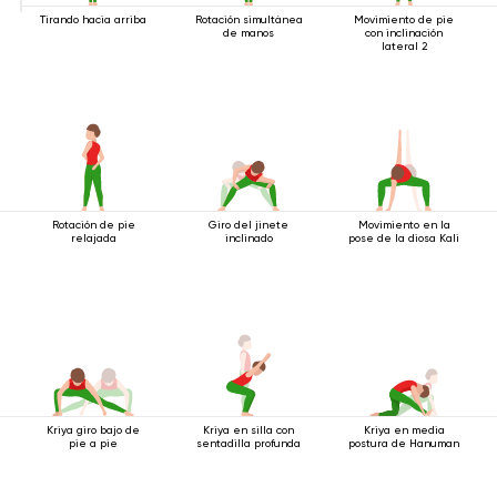
Tirando hacia arriba
Rotación simultánea
Movimiento de pie
de manos
con inclinación
lateral 2
Rotación de pie
Giro del jinete
Movimiento en la
relajada
inclinado
pose de la diosa Kali
Kriya giro bajo de
Kriya en silla con
Kriya en media
pie a pie
sentadilla profunda
postura de Hanuman