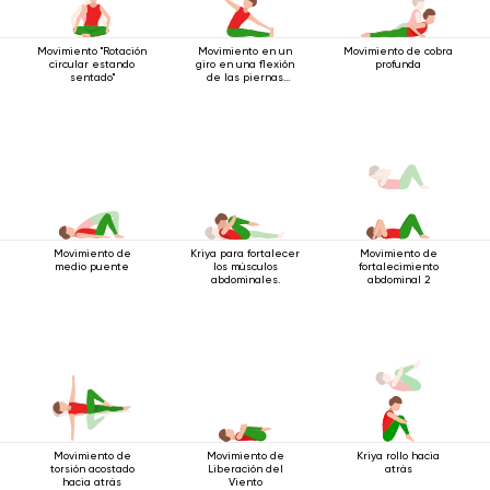
Movimiento "Rotación
Movimiento en un
Movimiento de cobra
circular estando
giro en una flexión
profunda
sentado"
de las piernas
mientras está
sentado
Movimiento de
Kriya para fortalecer
Movimiento de
medio puente
los músculos
fortalecimiento
abdominales.
abdominal 2
Movimiento de
Movimiento de
Kriya rollo hacia
torsión acostado
Liberación del
atrás
hacia atrás
Viento