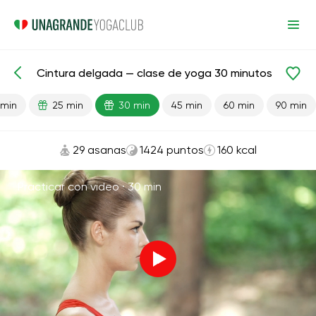
Cintura delgada — clase de yoga 30 minutos
Lecciones preparadas
Cintura
Pérdida de peso
 min
25 min
30 min
45 min
60 min
90 min
29 asanas
1424 puntos
160 kcal
Practicar con video ·
30 min