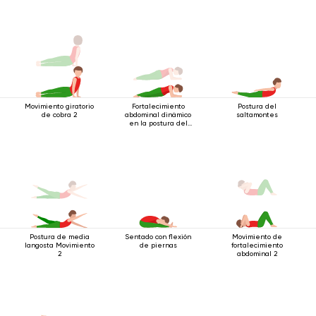
Movimiento giratorio
Fortalecimiento
Postura del
de cobra 2
abdominal dinámico
saltamontes
en la postura del
bastón de 4 postes
con énfasis en los
codos
Postura de media
Sentado con flexión
Movimiento de
langosta Movimiento
de piernas
fortalecimiento
2
abdominal 2