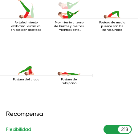
Fortalecimiento
Movimiento alterno
Postura de medio
abdominal dinámico
de brazos y piernas
puente con las
en posición acostada
mientras está
manos unidas
acostado boca
arriba.
Postura del arado
Postura de
relajación
Recompensa
Flexibilidad
218