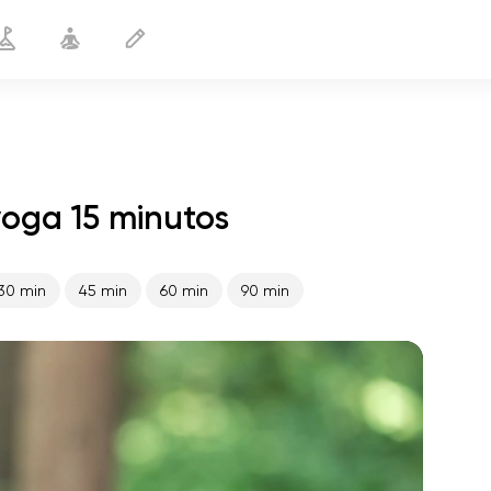
yoga 15 minutos
Cintura delgada
15 min
30 min
45 min
60 min
90 min
vuelo del alma
01:44
paz interior
01:27