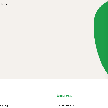
íos.
Empresa
e yoga
Escríbenos