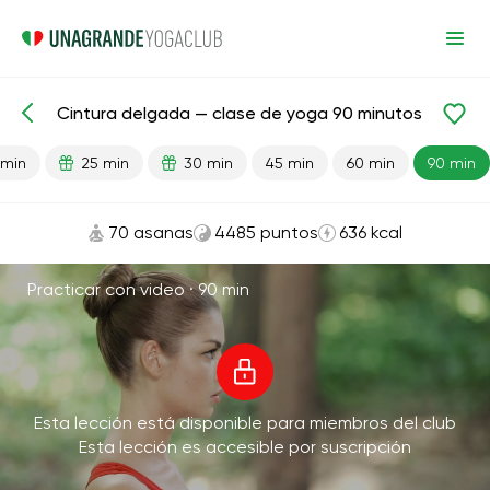
Cintura delgada — clase de yoga 90 minutos
Lecciones preparadas
Cintura
Pérdida de peso
 min
25 min
30 min
45 min
60 min
90 min
70 asanas
4485 puntos
636 kcal
Practicar con video ·
90 min
Esta lección está disponible para miembros del club
Esta lección es accesible por suscripción