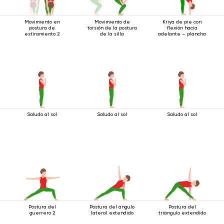
Movimiento en
Movimiento de
Kriya de pie con
postura de
torsión de la postura
flexión hacia
estiramiento 2
de la silla
adelante – plancha
Saludo al sol
Saludo al sol
Saludo al sol
Postura del
Postura del ángulo
Postura del
guerrero 2
lateral extendido
triángulo extendido