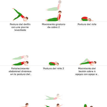
Postura del delfín
Movimiento giratorio
Postura del niño
con una pierna
de cobra 2
levantada
Fortalecimiento
Postura del niño 3
Movimiento del
abdominal dinámico
bastón sobre 4
en la postura del
apoyos con apoyo en
bastón de 4 postes
los codos
con énfasis en los
codos