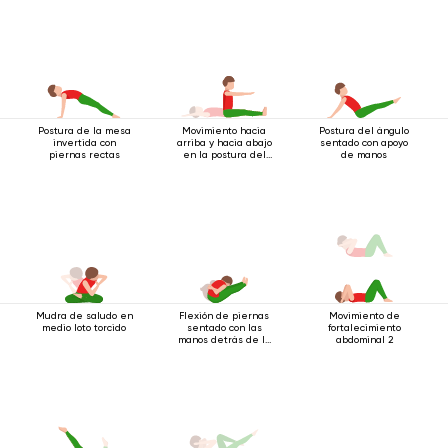
Postura de la mesa
Movimiento hacia
Postura del ángulo
invertida con
arriba y hacia abajo
sentado con apoyo
piernas rectas
en la postura del
de manos
bastón
Mudra de saludo en
Flexión de piernas
Movimiento de
medio loto torcido
sentado con las
fortalecimiento
manos detrás de la
abdominal 2
espalda