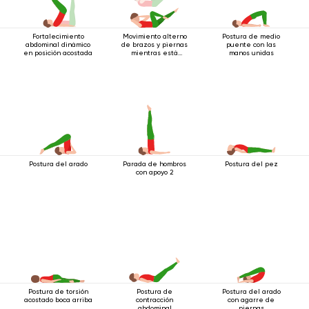
Fortalecimiento
Movimiento alterno
Postura de medio
abdominal dinámico
de brazos y piernas
puente con las
en posición acostada
mientras está
manos unidas
acostado boca
arriba.
Postura del arado
Parada de hombros
Postura del pez
con apoyo 2
Postura de torsión
Postura de
Postura del arado
acostado boca arriba
contracción
con agarre de
abdominal
piernas