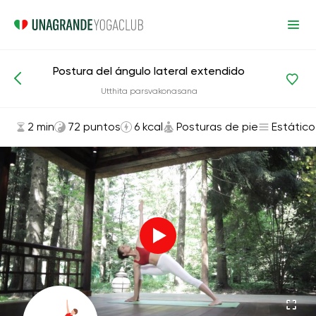
Postura del ángulo lateral extendido
Asanas y ejercicios
Posturas de pie
Utthita parsvakonasana
2 min
72 puntos
6 kcal
Posturas de pie
Estático