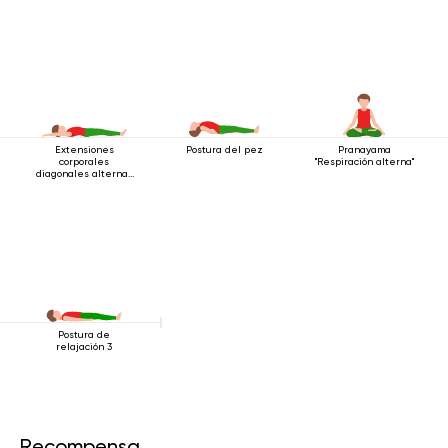
Extensiones
Postura del pez
Pranayama
corporales
"Respiración alterna"
diagonales alternas
estando acostado
Postura de
relajación 3
Recompensa