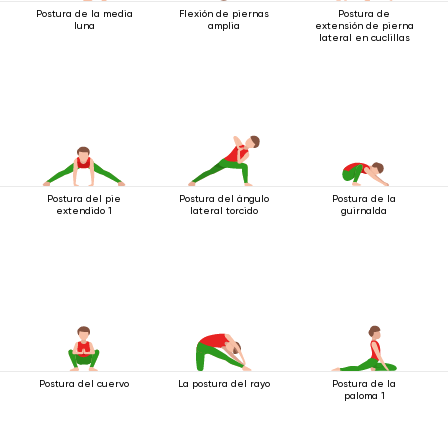
Postura de la media
Flexión de piernas
Postura de
luna
amplia
extensión de pierna
lateral en cuclillas
Postura del pie
Postura del ángulo
Postura de la
extendido 1
lateral torcido
guirnalda
Postura del cuervo
La postura del rayo
Postura de la
paloma 1