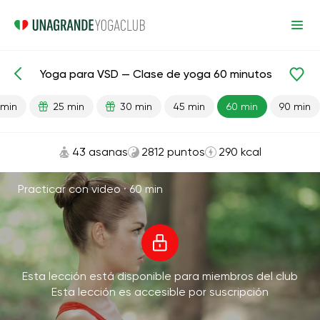
Yoga para VSD — Clase de yoga 60 minutos
Lecciones preparadas
Antiestrés
Cardio
 min
25 min
30 min
45 min
60 min
90 min
43 asanas
2812 puntos
290 kcal
Practicar con video ·
60 min
Esta lección está disponible para miembros del club
Esta lección es accesible por suscripción