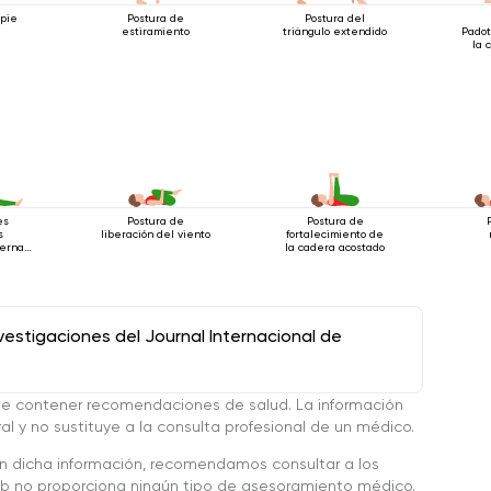
 pie
Postura de
Postura del
estiramiento
triángulo extendido
Padot
la 
es
Postura de
Postura de
s
liberación del viento
fortalecimiento de
ternas
la cadera acostado
tado
stigaciones del Journal Internacional de
de contener recomendaciones de salud. La información
l y no sustituye a la consulta profesional de un médico.
en dicha información, recomendamos consultar a los
 no proporciona ningún tipo de asesoramiento médico.