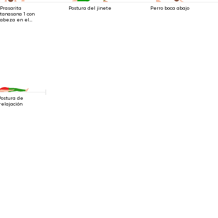
Prasarita
Postura del jinete
Perro boca abajo
tanasana 1 con
cabeza en el
suelo
Postura de
relajación