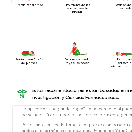
Tirando hacia arriba
Movimiento de pie
Rotación de
con inclinación
relajada
lateral.
Sentado con flexión
Postura del medio
Extension
de piernas
rey de los peces
corporale
diagonales al
estando acos
Estas recomendaciones están basadas en inve
Investigación y Ciencias Farmacéuticas.
La aplicación Unagrande YogaClub no contiene ni pue
de salud está destinada a fines de conocimiento genera
Por lo tanto, antes de tomar cualquier acción basada 
profesionales médicos adecuados. Unagrande YogaClub