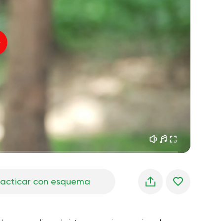
sueños matutinos
01:34
Voz del instructor
frescura del bosque
05:00
Música
lluvia de verano
02:00
silencio de montaña
02:00
brisa marina
02:00
la voz del viento
02:00
bosque de primavera
02:00
racticar con esquema