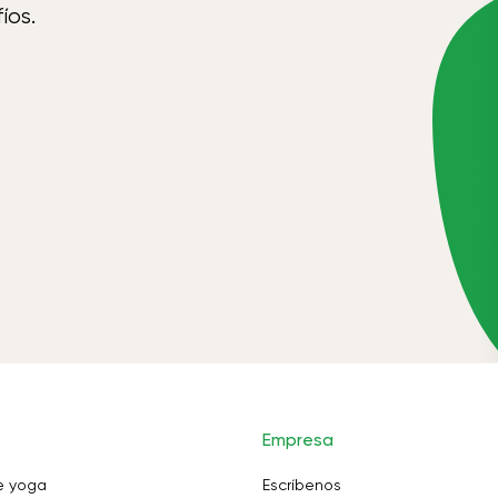
íos.
Empresa
e yoga
Escríbenos