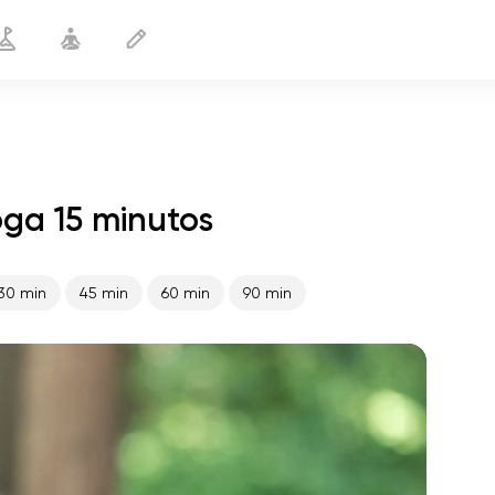
ga 15 minutos
Yoga para VSD
15 min
30 min
45 min
60 min
90 min
vuelo del alma
01:44
paz interior
01:27