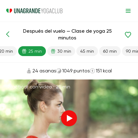
Después del vuelo — Clase de yoga 25
Lecciones preparadas
Viaje
minutos
20 min
25 min
30 min
45 min
60 min
90 mi
24 asanas
1049 puntos
151 kcal
Practicar con video ·
25 min