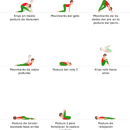
Kriya en media
Movimiento del gato
Movimiento de los
postura de Hanuman
dedos del pie en la
postura del perro
boca abajo
Movimiento de cobra
Postura del niño 3
Kriya rollo hacia
profunda
atrás
Postura de torsión
Postura 2 para
Postura de
acostado boca arriba
fortalecer la cadera
relajación