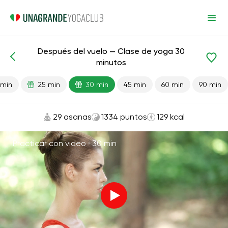
Después del vuelo — Clase de yoga 30
Lecciones preparadas
Viaje
minutos
 min
25 min
30 min
45 min
60 min
90 min
29 asanas
1334 puntos
129 kcal
Practicar con video ·
30 min