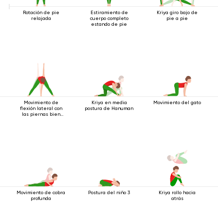
Rotación de pie
Estiramiento de
Kriya giro bajo de
relajada
cuerpo completo
pie a pie
estando de pie
Movimiento de
Kriya en media
Movimiento del gato
flexión lateral con
postura de Hanuman
las piernas bien
separadas.
Movimiento de cobra
Postura del niño 3
Kriya rollo hacia
profunda
atrás