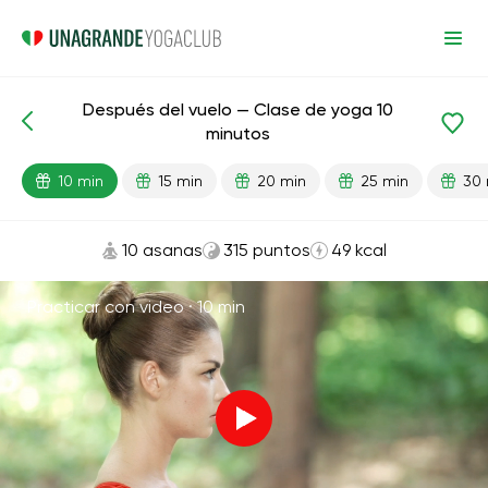
Después del vuelo — Clase de yoga 10
Lecciones preparadas
Viaje
minutos
10 min
15 min
20 min
25 min
30 
10 asanas
315 puntos
49 kcal
Practicar con video ·
10 min