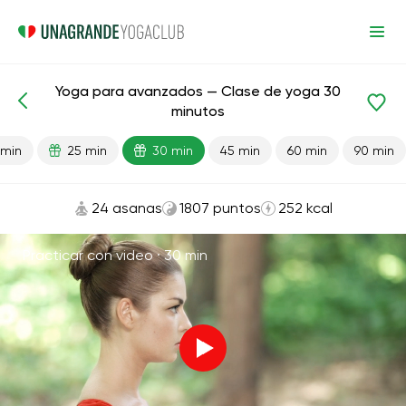
Yoga para avanzados — Clase de yoga 30
Lecciones preparadas
Avanzado
Flexibilidad
minutos
 min
25 min
30 min
45 min
60 min
90 min
24 asanas
1807 puntos
252 kcal
Practicar con video ·
30 min