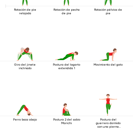
Rotación de pie
Rotación de pecho
Rotación pélvica de
relajada
de pie
pie
Giro del jinete
Postura del lagarto
Movimiento del gato
inclinado
extendida 1
Perro boca abajo
Postura 2 del sabio
Postura del
Marichi
guerrero dormido
con una pierna
extendida