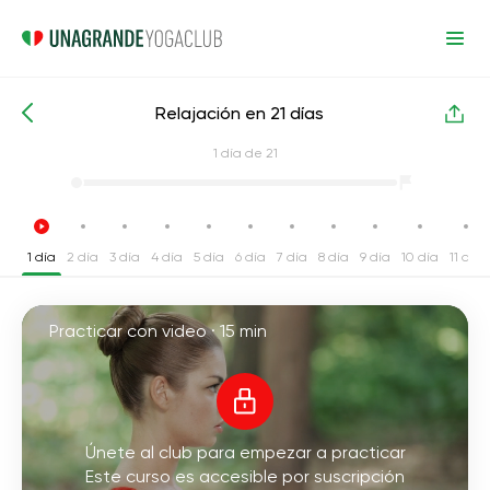
Relajación en 21 días
Cursos intensivos de yoga
Relajación
1
día de 21
1 día
2 día
3 día
4 día
5 día
6 día
7 día
8 día
9 día
10 día
11 día
Practicar con video ·
15 min
Únete al club para empezar a practicar
Este curso es accesible por suscripción