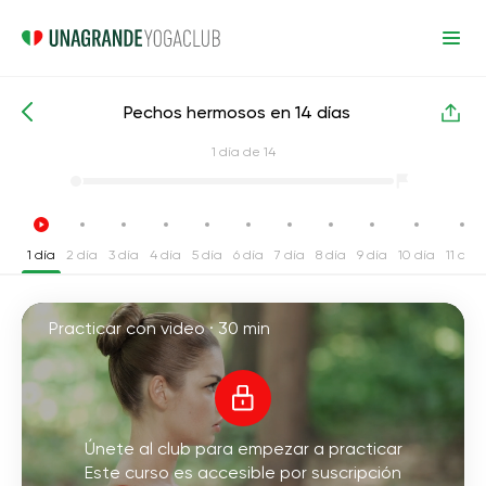
Pechos hermosos en 14 días
Cursos intensivos de yoga
Mama
1
día de 14
1 día
2 día
3 día
4 día
5 día
6 día
7 día
8 día
9 día
10 día
11 día
Practicar con video ·
30 min
Únete al club para empezar a practicar
Este curso es accesible por suscripción