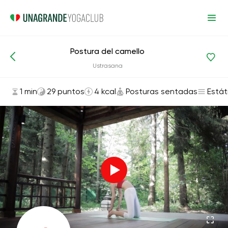
Postura del camello
Asanas y ejercicios
Posturas sentadas
Ustrasana
1 min
29 puntos
4 kcal
Posturas sentadas
Estát