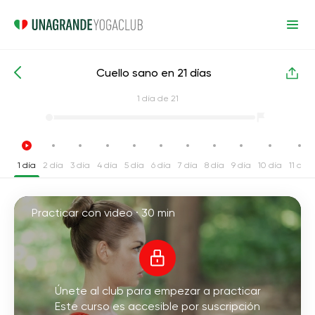
Cuello sano en 21 días
Cursos intensivos de yoga
Cuello
1
día de 21
1 día
2 día
3 día
4 día
5 día
6 día
7 día
8 día
9 día
10 día
11 día
Practicar con video ·
30 min
Únete al club para empezar a practicar
Este curso es accesible por suscripción