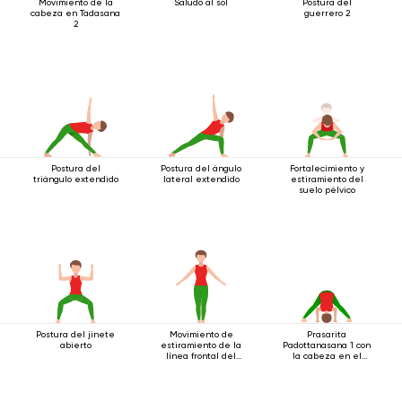
Movimiento de la
Saludo al sol
Postura del
cabeza en Tadasana
guerrero 2
2
Postura del
Postura del ángulo
Fortalecimiento y
triángulo extendido
lateral extendido
estiramiento del
suelo pélvico
Postura del jinete
Movimiento de
Prasarita
abierto
estiramiento de la
Padottanasana 1 con
línea frontal del
la cabeza en el
cuerpo.
suelo