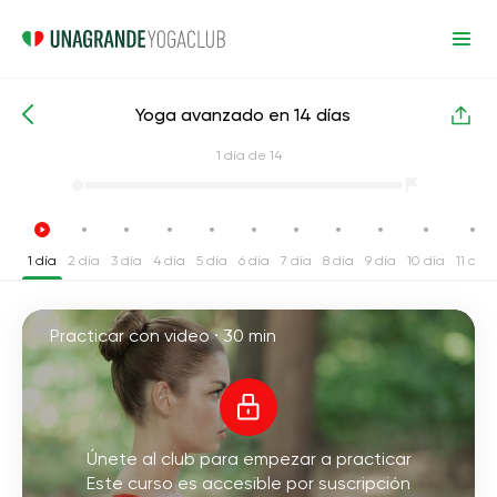
Yoga avanzado en 14 días
Cursos intensivos de yoga
Avanzado
1
día de 14
1 día
2 día
3 día
4 día
5 día
6 día
7 día
8 día
9 día
10 día
11 día
Practicar con video ·
30 min
Únete al club para empezar a practicar
Este curso es accesible por suscripción