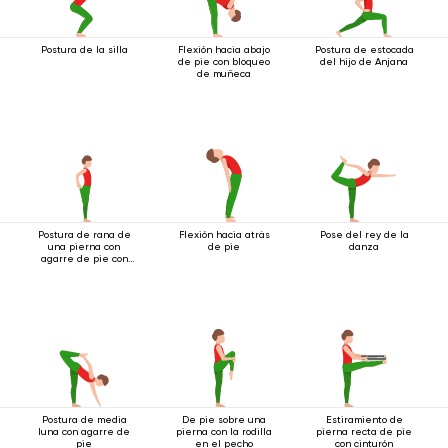
Postura de la silla
Flexión hacia abajo
Postura de estocada
de pie con bloqueo
del hijo de Anjana
de muñeca
Postura de rana de
Flexión hacia atrás
Pose del rey de la
una pierna con
de pie
danza
agarre de pie con
ambas manos
Postura de media
De pie sobre una
Estiramiento de
luna con agarre de
pierna con la rodilla
pierna recta de pie
pie
en el pecho
con cinturón