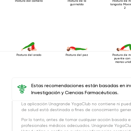
Postura del camello
Postura de la
Postura de m
guirnalda
langosta Movi
2
Postura del arado
Postura del pez
Postura de m
puente con 
manos uni
Estas recomendaciones están basadas en inve
Investigación y Ciencias Farmacéuticas.
La aplicación Unagrande YogaClub no contiene ni pue
de salud está destinada a fines de conocimiento genera
Por lo tanto, antes de tomar cualquier acción basada 
profesionales médicos adecuados. Unagrande YogaClub