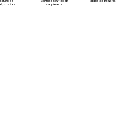
ostura del
Sentado con flexión
Parada de hombros
altamontes
de piernas