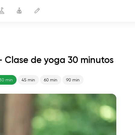
— Clase de yoga 30 minutos
Eliminación de la hinchazón
30 min
30 min
45 min
60 min
90 min
vuelo del alma
01:44
paz interior
01:27