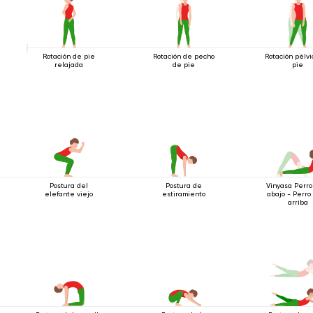
Rotación de pie
Rotación de pecho
Rotación pélv
relajada
de pie
pie
Postura del
Postura de
Vinyasa Perro
elefante viejo
estiramiento
abajo - Perro
arriba