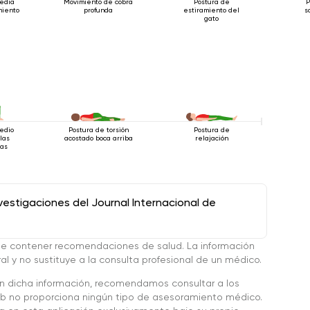
edia
Movimiento de cobra
Postura de
P
miento
profunda
estiramiento del
s
gato
edio
Postura de torsión
Postura de
las
acostado boca arriba
relajación
das
stigaciones del Journal Internacional de
de contener recomendaciones de salud. La información
l y no sustituye a la consulta profesional de un médico.
en dicha información, recomendamos consultar a los
 no proporciona ningún tipo de asesoramiento médico.