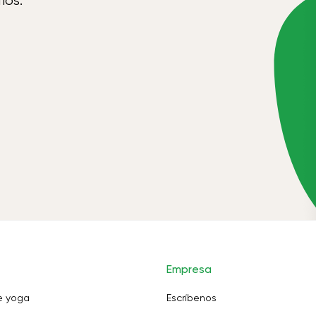
íos.
Empresa
e yoga
Escríbenos