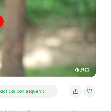
sueños matutinos
01:34
Voz del instructor
frescura del bosque
05:00
Música
lluvia de verano
02:00
silencio de montaña
02:00
brisa marina
02:00
la voz del viento
02:00
bosque de primavera
02:00
racticar con esquema