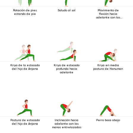
Rotación de pies
Saludo al sol
Movimiento de
estando de pie
flexión hacia
adelante con las
manos bloqueadas
Kriya de la estocada
Kriya de estocada
Kriya en media
del hijo de Anjana
profunda hacia
postura de Hanuman
adelante
Postura de estocada
Inclinación hacia
Perro boca abajo
del hijo de Anjana
adelante con las
manos entrelazadas