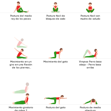
Postura del medio
Postura fácil de
Postura fácil con
rey de los peces
bloqueo de codo
mudra de saludo
Movimiento en un
Movimiento del gato
Vinyasa Perro boca
giro en una flexión
abajo - Perro boca
de las piernas
arriba
mientras está
sentado
Movimiento giratorio
Postura del gato
Postura de media
de cobra 2
abertura