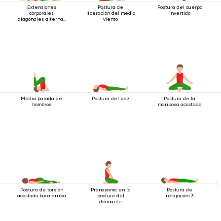
Extensiones
Postura de
Postura del cuerpo
corporales
liberación del medio
invertido
diagonales alternas
viento
estando acostado
Media parada de
Postura del pez
Postura de la
hombros
mariposa acostada
Postura de torsión
Pranayama en la
Postura de
acostado boca arriba
postura del
relajación 3
diamante