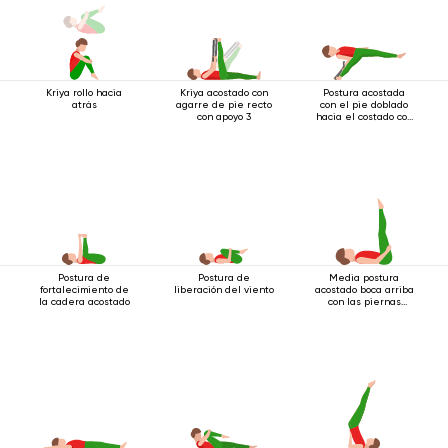
Kriya rollo hacia
Kriya acostado con
Postura acostada
atrás
agarre de pie recto
con el pie doblado
con apoyo 3
hacia el costado con
apoyo.
Postura de
Postura de
Media postura
fortalecimiento de
liberación del viento
acostado boca arriba
la cadera acostado
con las piernas
extendidas