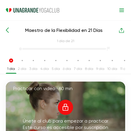
Maestro de la Flexibilidad en 21 Días
Cursos intensivos de yoga
Flexibilidad
1
día de 21
1 día
2 día
3 día
4 día
5 día
6 día
7 día
8 día
9 día
10 día
11 día
Practicar con video ·
60 min
Únete al club para empezar a practicar
Este curso es accesible por suscripción