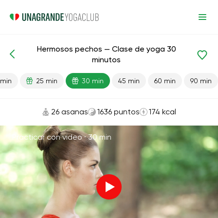
Hermosos pechos — Clase de yoga 30
Lecciones preparadas
Mama
minutos
 min
25 min
30 min
45 min
60 min
90 min
26 asanas
1636 puntos
174 kcal
Practicar con video ·
30 min