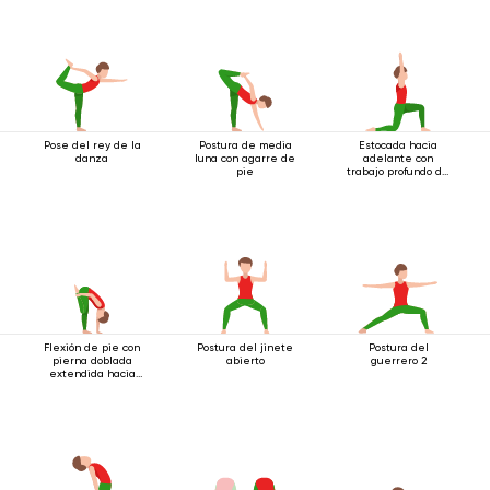
Pose del rey de la
Postura de media
Estocada hacia
danza
luna con agarre de
adelante con
pie
trabajo profundo de
muslos
Flexión de pie con
Postura del jinete
Postura del
pierna doblada
abierto
guerrero 2
extendida hacia
arriba