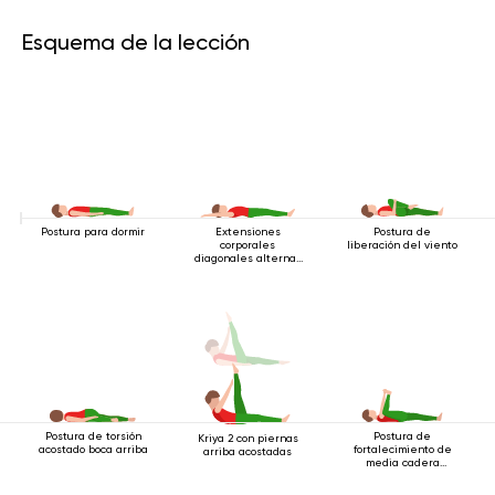
Esquema de la lección
Postura para dormir
Extensiones
Postura de
corporales
liberación del viento
diagonales alternas
estando acostado
Postura de torsión
Postura de
Kriya 2 con piernas
acostado boca arriba
fortalecimiento de
arriba acostadas
media cadera
acostado