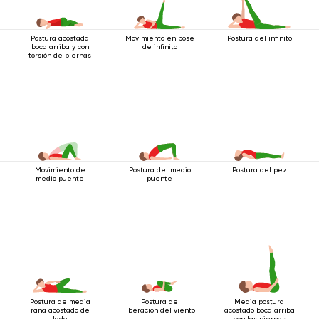
Postura acostada
Movimiento en pose
Postura del infinito
boca arriba y con
de infinito
torsión de piernas
Movimiento de
Postura del medio
Postura del pez
medio puente
puente
Postura de media
Postura de
Media postura
rana acostado de
liberación del viento
acostado boca arriba
lado
con las piernas