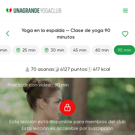
Yoga en la espalda — Clase de yoga 90
Lecciones preparadas
Relajación
minutos
 min
25 min
30 min
45 min
60 min
90 min
70 asanas
4127 puntos
417 kcal
Practicar con video ·
90 min
Esta lección está disponible para miembros del club
Esta lección es accesible por suscripción