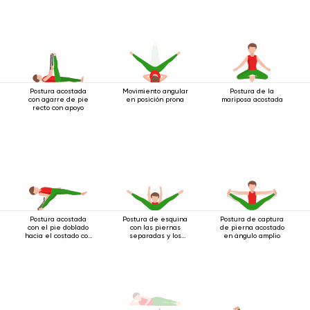
Postura acostada
Movimiento angular
Postura de la
con agarre de pie
en posición prona
mariposa acostada
recto con apoyo
Postura acostada
Postura de esquina
Postura de captura
con el pie doblado
con las piernas
de pierna acostado
hacia el costado con
separadas y los
en ángulo amplio
apoyo.
brazos estirados
hacia adelante.