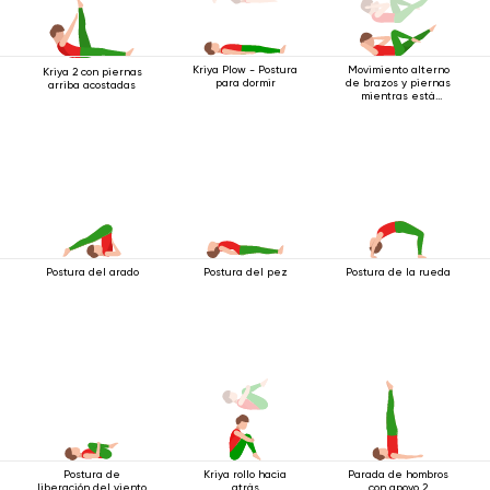
Movimiento alterno
Kriya Plow - Postura
Kriya 2 con piernas
de brazos y piernas
para dormir
arriba acostadas
mientras está
acostado boca
arriba.
Postura del arado
Postura del pez
Postura de la rueda
Postura de
Kriya rollo hacia
Parada de hombros
liberación del viento
atrás
con apoyo 2