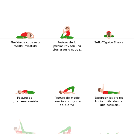
Flexión de cabeza a
Postura de la
Sello Yóguico Simple
rodilla invertida
paloma rey con una
pierna en la cabeza
2
Postura del
Postura de medio
Extender los brazos
guerrero dormido
puente con agarre
hacia arriba desde
de pierna
una posición
acostada