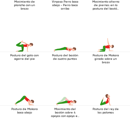
Movimiento de
Vinyasa Perro boca
Movimiento alterno
plancha con un
abajo - Perro boca
de piernas en la
brazo
arriba
postura del bastón
de cuatro patas
Postura del gato con
Postura del bastón
Postura de Makara
agarre del pie
de cuatro puntas
girada sobre un
brazo
Postura de Makara
Movimiento del
Postura del rey de
boca abajo
bastón sobre 4
las palomas
apoyos con apoyo en
los codos