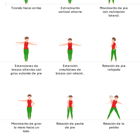
Tirando hacia arriba
Estiramiento
Movimiento de pie
vertical alterno
con inclinación
lateral.
Extensiones de
Extensión
Rotación de pie
brazos alternas con
simultánea de
relajada
giros estando de pie
brazos con rotación
estando de pie.
Movimiento de girar
Rotación de pecho
Rotación de la
la mano hacia un
de pie
pelota
lado.