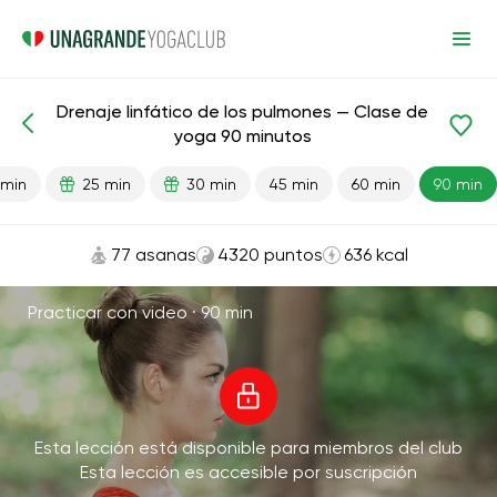
Drenaje linfático de los pulmones — Clase de
Lecciones preparadas
Pulmones
yoga 90 minutos
 min
25 min
30 min
45 min
60 min
90 min
77 asanas
4320 puntos
636 kcal
Practicar con video ·
90 min
Esta lección está disponible para miembros del club
Esta lección es accesible por suscripción