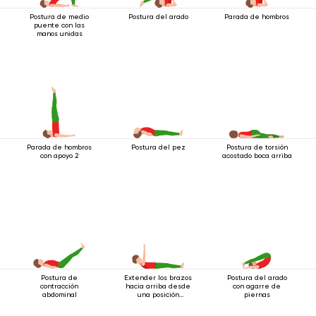
Postura de medio
Postura del arado
Parada de hombros
puente con las
manos unidas
Parada de hombros
Postura del pez
Postura de torsión
con apoyo 2
acostado boca arriba
Postura de
Extender los brazos
Postura del arado
contracción
hacia arriba desde
con agarre de
abdominal
una posición
piernas
acostada