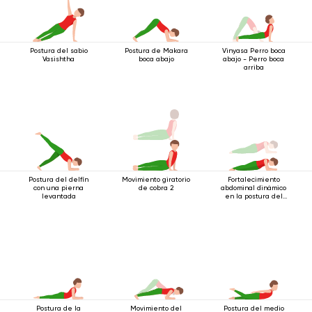
Postura del sabio
Postura de Makara
Vinyasa Perro boca
Vasishtha
boca abajo
abajo - Perro boca
arriba
Postura del delfín
Movimiento giratorio
Fortalecimiento
con una pierna
de cobra 2
abdominal dinámico
levantada
en la postura del
bastón de 4 postes
con énfasis en los
codos
Postura de la
Movimiento del
Postura del medio