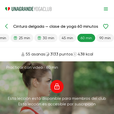
Cintura delgada — clase de yoga 60 minutos
Lecciones preparadas
Cintura
Pérdida de peso
 min
25 min
30 min
45 min
60 min
90 min
55 asanas
3133 puntos
438 kcal
Practicar con video ·
60 min
Esta lección está disponible para miembros del club
Esta lección es accesible por suscripción