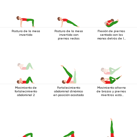
Postura de la mesa
Postura de la mesa
Flexión de piernas
invertida
invertida con
sentado con las
piernas rectas
manos detrás de la
espalda
Movimiento de
Fortalecimiento
Movimiento alterno
fortalecimiento
abdominal dinámico
de brazos y piernas
abdominal 2
en posición acostada
mientras está
acostado boca
arriba.