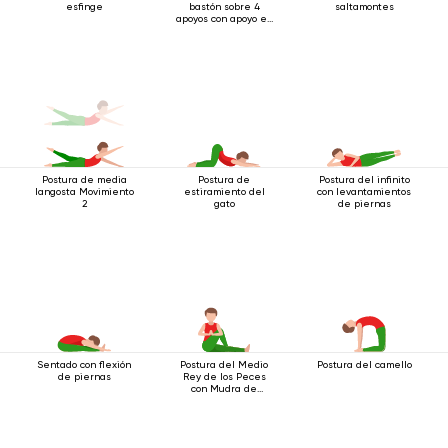
esfinge
bastón sobre 4
saltamontes
apoyos con apoyo en
los codos
Postura de media
Postura de
Postura del infinito
langosta Movimiento
estiramiento del
con levantamientos
2
gato
de piernas
Sentado con flexión
Postura del Medio
Postura del camello
de piernas
Rey de los Peces
con Mudra de
Saludo