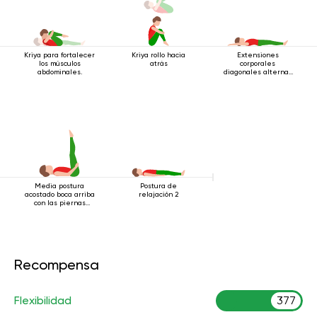
Kriya para fortalecer
Kriya rollo hacia
Extensiones
los músculos
atrás
corporales
abdominales.
diagonales alternas
estando acostado
Media postura
Postura de
acostado boca arriba
relajación 2
con las piernas
extendidas
Recompensa
Flexibilidad
377