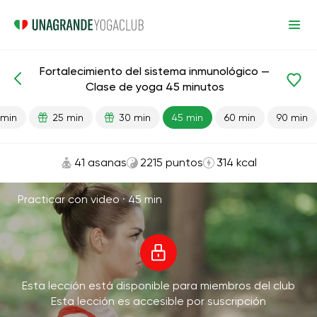
Fortalecimiento del sistema inmunológico —
Lecciones preparadas
Inmunidad
Clase de yoga 45 minutos
 min
25 min
30 min
45 min
60 min
90 min
41 asanas
2215 puntos
314 kcal
Practicar con video ·
45 min
Esta lección está disponible para miembros del club
Esta lección es accesible por suscripción