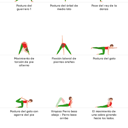
Postura del
Postura del árbol de
Pose del rey de la
guerrero 1
medio loto
danza
Movimiento de
Flexión lateral de
Postura del gato
torsión de pie
piernas anchas
alterno
Postura del gato con
Vinyasa Perro boca
El movimiento de
agarre del pie
abajo - Perro boca
una cobra girando
arriba
hacia los lados.