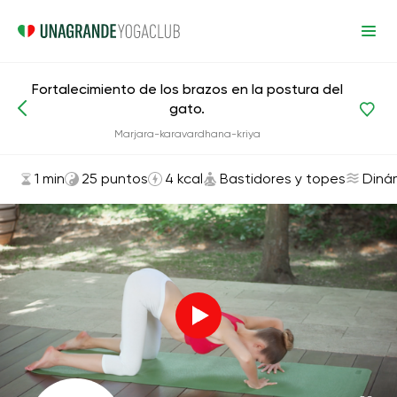
Fortalecimiento de los brazos en la postura del
gato.
Asanas y ejercicios
Bastidores y topes
Marjara-karavardhana-kriya
1 min
25 puntos
4 kcal
Bastidores y topes
Diná