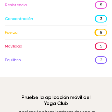
Resistencia
5
Concentración
3
Fuerza
8
Movilidad
5
Equilibrio
2
Pruebe la aplicación móvil del
Yoga Club
La aplicación ofrece lecciones de yoga ya