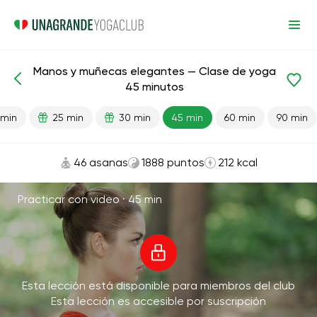
Manos y muñecas elegantes — Clase de yoga
Lecciones preparadas
Manos
Articulaciones
45 minutos
 min
25 min
30 min
45 min
60 min
90 min
46 asanas
1888 puntos
212 kcal
Practicar con video ·
45 min
Esta lección está disponible para miembros del club
Esta lección es accesible por suscripción