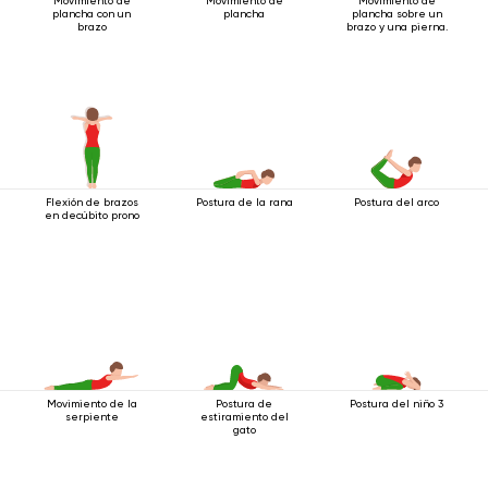
Movimiento de
Movimiento de
Movimiento de
plancha con un
plancha
plancha sobre un
brazo
brazo y una pierna.
Flexión de brazos
Postura de la rana
Postura del arco
en decúbito prono
Movimiento de la
Postura de
Postura del niño 3
serpiente
estiramiento del
gato