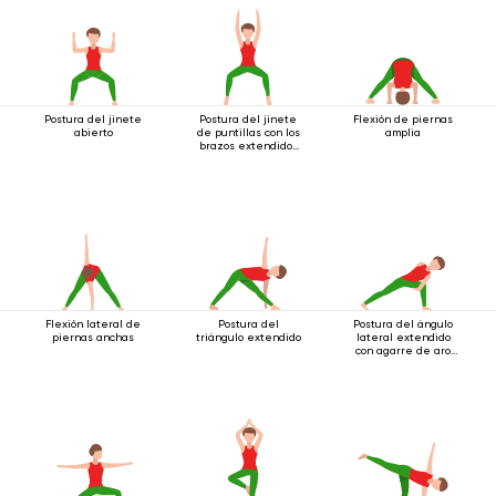
Postura del jinete
Postura del jinete
Flexión de piernas
abierto
de puntillas con los
amplia
brazos extendidos
hacia arriba
Flexión lateral de
Postura del
Postura del ángulo
piernas anchas
triángulo extendido
lateral extendido
con agarre de aro
debajo de la rodilla