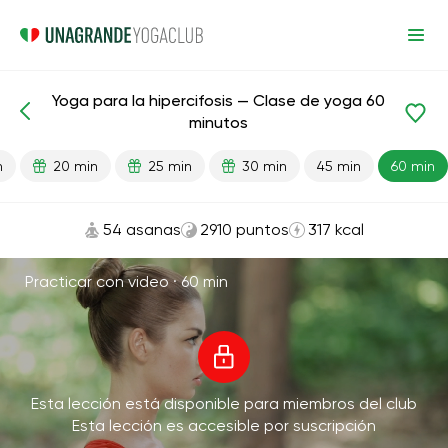
Yoga para la hipercifosis — Clase de yoga 60
Lecciones preparadas
Atrás
minutos
n
20 min
25 min
30 min
45 min
60 min
54 asanas
2910 puntos
317 kcal
Practicar con video ·
60 min
Esta lección está disponible para miembros del club
Esta lección es accesible por suscripción