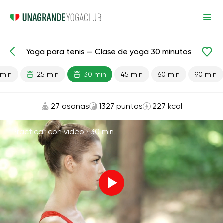
Yoga para tenis — Clase de yoga 30 minutos
Lecciones preparadas
Deporte
 min
25 min
30 min
45 min
60 min
90 min
27 asanas
1327 puntos
227 kcal
Practicar con video ·
30 min