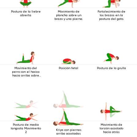
Postura de la liebre
Movimiento de
Fortalecimiento de
abierta
plancha sobre un
los brazos en la
brazo y una pierna.
postura del gato.
Movimiento del
Posición fetal
Postura de la grulla
perro con el hocico
hacia arriba sobre
los dedos de los
pies 2
Postura de media
Movimiento de
langosta Movimiento
torsión acostado
Kriya con piernas
2
hacia atrás
arriba acostadas