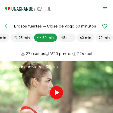
Brazos fuertes — Clase de yoga 30 minutos
Lecciones preparadas
Fortaleza
Manos
 min
25 min
30 min
45 min
60 min
90 min
27 asanas
1620 puntos
226 kcal
Practicar con video ·
30 min