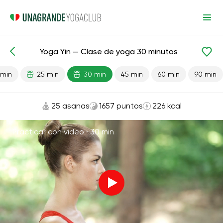
Yoga Yin — Clase de yoga 30 minutos
Lecciones preparadas
Relajación
 min
25 min
30 min
45 min
60 min
90 min
25 asanas
1657 puntos
226 kcal
Practicar con video ·
30 min