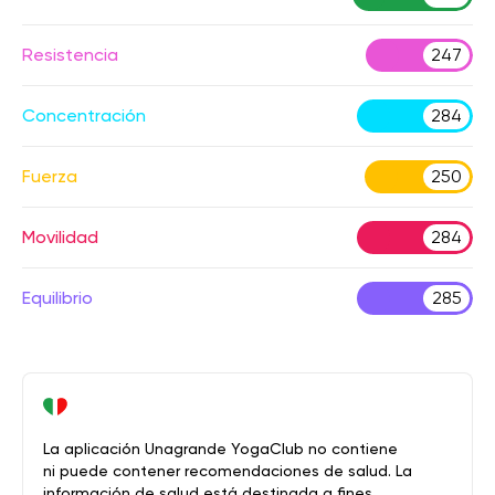
Resistencia
247
Concentración
284
Fuerza
250
Movilidad
284
Equilibrio
285
La aplicación Unagrande YogaClub no contiene
ni puede contener recomendaciones de salud. La
información de salud está destinada a fines