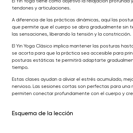
El Yin Yoga tiene como objetivo la relajación profunda 
tendones y articulaciones.
A diferencia de las prácticas dinámicas, aquí las pos
que permite que el cuerpo se abra gradualmente sin t
las sensaciones, liberando la tensión y la constricción.
El Yin Yoga Clásico implica mantener las posturas hast
se acorta para que la práctica sea accesible para pr
posturas estáticas te permitirá adaptarte gradualmente
tiempo.
Estas clases ayudan a aliviar el estrés acumulado, mejora
nervioso. Las sesiones cortas son perfectas para una r
permiten conectar profundamente con el cuerpo y crea
Esquema de la lección