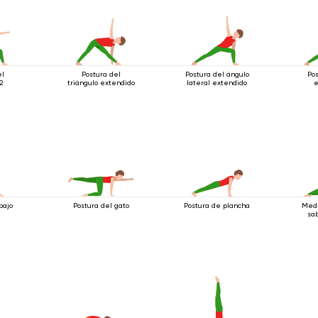
el
Postura del
Postura del ángulo
Pos
2
triángulo extendido
lateral extendido
e
bajo
Postura del gato
Postura de plancha
Medi
sab