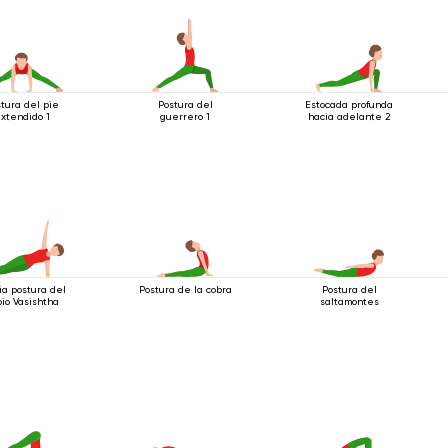
tura del pie
Postura del
Estocada profunda
xtendido 1
guerrero 1
hacia adelante 2
a postura del
Postura de la cobra
Postura del
io Vasishtha
saltamontes