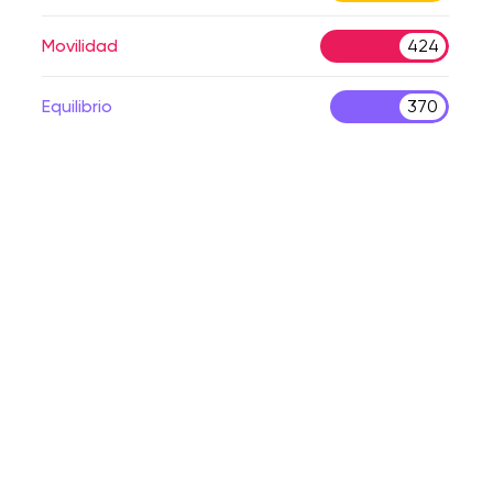
Movilidad
424
Equilibrio
370