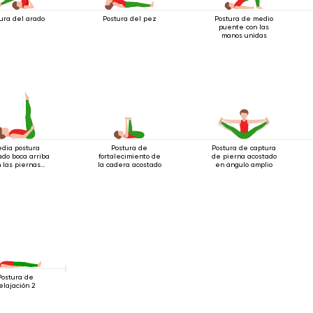
ura del arado
Postura del pez
Postura de medio
puente con las
manos unidas
dia postura
Postura de
Postura de captura
ado boca arriba
fortalecimiento de
de pierna acostado
 las piernas
la cadera acostado
en ángulo amplio
xtendidas
Postura de
elajación 2