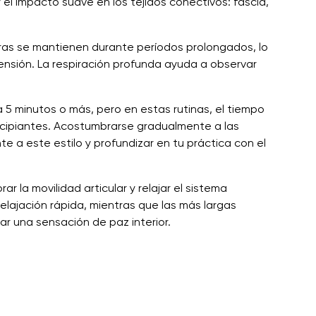
y el impacto suave en los tejidos conectivos: fascia,
turas se mantienen durante períodos prolongados, lo
ensión. La respiración profunda ayuda a observar
a 5 minutos o más, pero en estas rutinas, el tiempo
incipiantes. Acostumbrarse gradualmente a las
 a este estilo y profundizar en tu práctica con el
r la movilidad articular y relajar el sistema
elajación rápida, mientras que las más largas
r una sensación de paz interior.