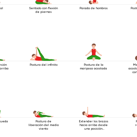
tal
Sentado con flexión
Parada de hombros
Post
de piernas
rsión
Postura del infinito
Postura de la
Me
arriba
mariposa acostada
acost
con
e
 rueda
Postura de
Extender los brazos
liberación del medio
hacia arriba desde
r
viento
una posición
acostada