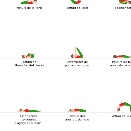
Postura de la rana
Postura del arco
Posición fe
Postura de
Estiramiento de
Postura de to
liberación del viento
piernas acostado
acostado boca 
Extensiones
Postura del
Postura de la
corporales
guerrero dormido
diagonales alternas
estando acostado