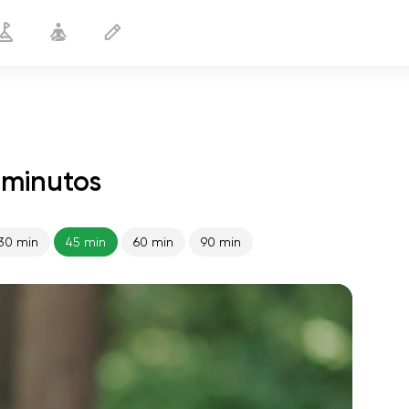
 minutos
30 min
45 min
60 min
90 min
vuelo del alma
01:44
paz interior
01:27