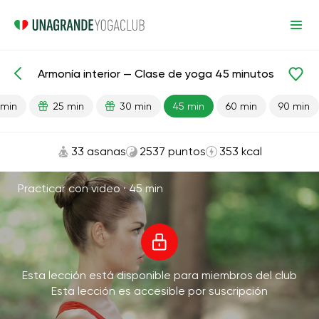
Armonía interior — Clase de yoga 45 minutos
Lecciones preparadas
Antiestrés
 min
25 min
30 min
45 min
60 min
90 min
33 asanas
2537 puntos
353 kcal
Practicar con video ·
45 min
Esta lección está disponible para miembros del club
Esta lección es accesible por suscripción