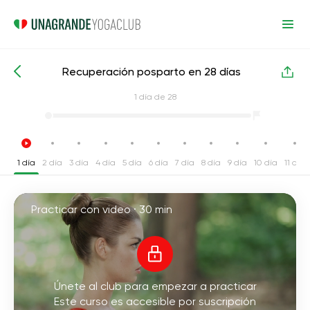
Recuperación posparto en 28 días
Cursos intensivos de yoga
Después del parto
1
día de 28
1 día
2 día
3 día
4 día
5 día
6 día
7 día
8 día
9 día
10 día
11 día
Practicar con video ·
30 min
Únete al club para empezar a practicar
Este curso es accesible por suscripción