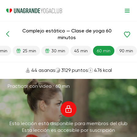
Complejo estático — Clase de yoga 60
Lecciones preparadas
Energía
minutos
 min
25 min
30 min
45 min
60 min
90 min
44 asanas
3129 puntos
476 kcal
Practicar con video ·
60 min
Esta lección está disponible para miembros del club
Esta lección es accesible por suscripción