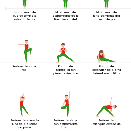
Estiramiento de
Movimiento de
Movimiento de
cuerpo completo
estiramiento de la
fortalecimiento del
estando de pie
línea frontal del
brazo de pie
cuerpo.
Postura del árbol
Postura de
Postura de
fácil
sentadilla con
extensión de pierna
pierna extendida
lateral en cuclillas
Postura de la media
Postura del árbol
Postura del
luna de pie sobre
con estiramiento
triángulo extendido
una pierna
lateral