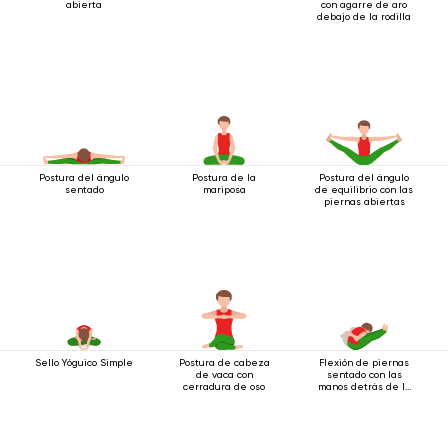
abierta
con agarre de aro
debajo de la rodilla
Postura del ángulo
Postura de la
Postura del ángulo
sentado
mariposa
de equilibrio con las
piernas abiertas
Sello Yóguico Simple
Postura de cabeza
Flexión de piernas
de vaca con
sentado con las
cerradura de oso
manos detrás de la
espalda