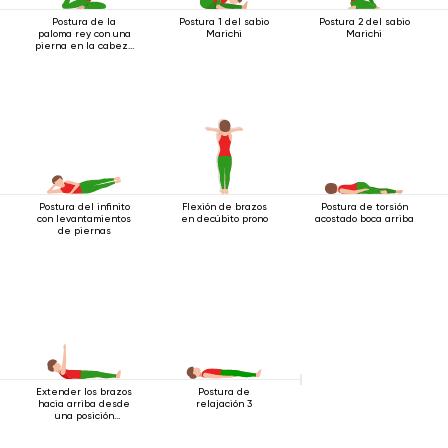
Postura de la
Postura 1 del sabio
Postura 2 del sabio
paloma rey con una
Marichi
Marichi
pierna en la cabeza
2
Postura del infinito
Flexión de brazos
Postura de torsión
con levantamientos
en decúbito prono
acostado boca arriba
de piernas
Extender los brazos
Postura de
hacia arriba desde
relajación 3
una posición
acostada